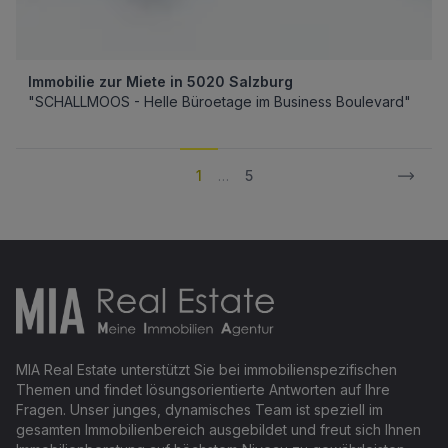
Immobilie zur Miete in 5020 Salzburg
"SCHALLMOOS - Helle Büroetage im Business Boulevard"
1
…
5
Footer
MIA Real Estate unterstützt Sie bei immobilienspezifischen
Themen und findet lösungsorientierte Antworten auf Ihre
Fragen. Unser junges, dynamisches Team ist speziell im
gesamten Immobilienbereich ausgebildet und freut sich Ihnen