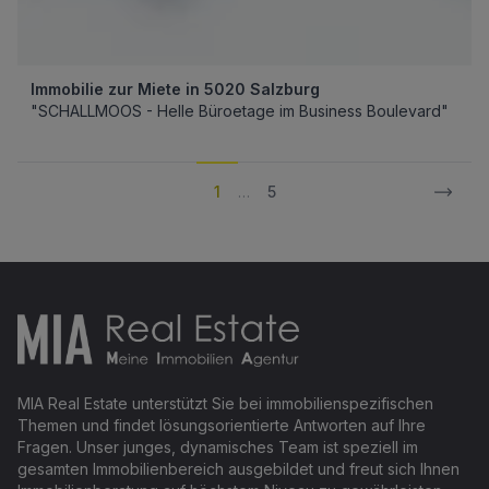
Immobilie zur Miete in 5020 Salzburg
"SCHALLMOOS - Helle Büroetage im Business Boulevard"
1
…
5
Footer
MIA Real Estate unterstützt Sie bei immobilienspezifischen
Themen und findet lösungsorientierte Antworten auf Ihre
Fragen. Unser junges, dynamisches Team ist speziell im
gesamten Immobilienbereich ausgebildet und freut sich Ihnen