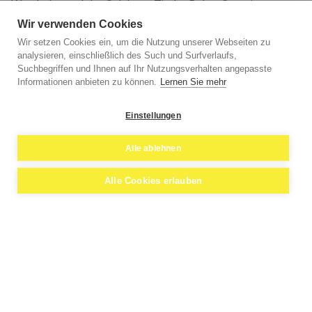
Westbahn und der Salzburg-Tiroler Bahn. Ganz im
Südosten grenzt an der Fürbergstraße (bzw. der Anton-
Wir verwenden Cookies
Graf-Straße) Schallmoos auch an den Stadtteil Parsch. In
Wir setzen Cookies ein, um die Nutzung unserer Webseiten zu
analysieren, einschließlich des Such und Surfverlaufs,
Schallmoos leben heute etwa 11.000 Bewohner.
Suchbegriffen und Ihnen auf Ihr Nutzungsverhalten angepasste
Informationen anbieten zu können.
Lernen Sie mehr
Einstellungen
Alle ablehnen
Alle Cookies erlauben