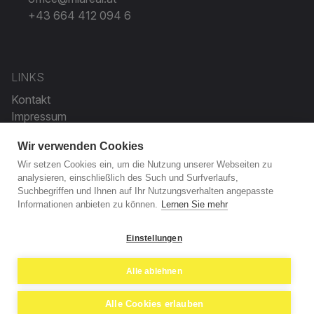
+43 664 412 094 6
LinkedIn
Xing
LINKS
Kontakt
Impressum
Datenschutzerklärung
Wir verwenden Cookies
Wir setzen Cookies ein, um die Nutzung unserer Webseiten zu
BERATUNG
analysieren, einschließlich des Such und Surfverlaufs,
Suchbegriffen und Ihnen auf Ihr Nutzungsverhalten angepasste
Füllen Sie unverbindlich unser Kontaktformular aus - einer
Informationen anbieten zu können.
Lernen Sie mehr
unserer Mitarbeiter meldet sich in Kürze:
Jetzt anfragen!
Einstellungen
Alle ablehnen
© 2026 - MIA Real Estate GmbH
Alle Cookies erlauben