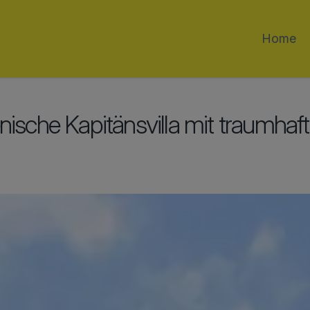
Home
enische Kapitänsvilla mit traumhaf